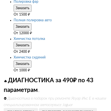
Полировка фар
Заказать
От
1500
₽
Полная полировка авто
Заказать
От
12000
₽
Химчистка потолка
Заказать
От
2400
₽
Химчистка сидений
Заказать
От
1000
₽
ДИАГНОСТИКА за 490₽ по 43
🔥
параметрам
.
Диагностика в подарок при ремонте Ягуар Икс Е в нашем
⛔
специализированном автосервисе Jaguar