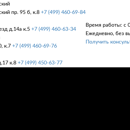
ский
ий пр. 95 б, к.8
+7 (499) 460-69-84
Время работы: с 0
зд д.14а к.5
+7 (499) 460-63-34
Ежедневно, без в
ГИ
ПРАЙС ЛИСТ
АК
й
Получить консул
, к.7
+7 (499) 460-69-76
.17 к.8
+7 (499) 450-63-77