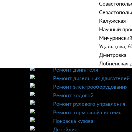
Севастополь
Севастопольск
Калужская
Научный прое
ГЛАВНАЯ
УСЛУ
Мичурински
Техническое обслуживание
Удальцова, 60
Диагностика
Дмитровка
Ремонт трансмиссии
Лобненская д
Ремонт двигателя
Ремонт дизельных двигателей
Ремонт электрооборудования
Ремонт ходовой
Ремонт рулевого управления
Ремонт тормозной системы
Покраска кузова
Детейлинг