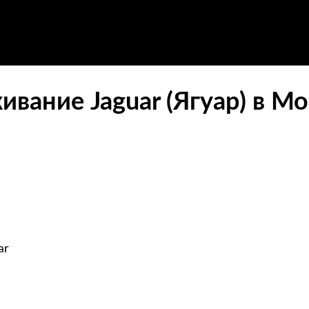
вание Jaguar (Ягуар) в М
ar