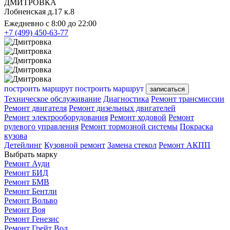
ДМИТРОВКА
Лобненская д.17 к.8
Ежедневно с 8:00 до 22:00
+7 (499) 450-63-77
построить маршрут
построить маршрут
записаться
Техническое обслуживание
Диагностика
Ремонт трансмиссии
Ремонт двигателя
Ремонт дизельных двигателей
Ремонт электрооборудования
Ремонт ходовой
Ремонт
рулевого управления
Ремонт тормозной системы
Покраска
кузова
Детейлинг
Кузовной ремонт
Замена стекол
Ремонт АКПП
Выбрать марку
Ремонт Ауди
Ремонт БИД
Ремонт БМВ
Ремонт Бентли
Ремонт Вольво
Ремонт Воя
Ремонт Генезис
Ремонт Грейт Вол