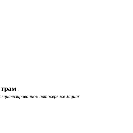
етрам
.
пециализированном автосервисе Jaguar