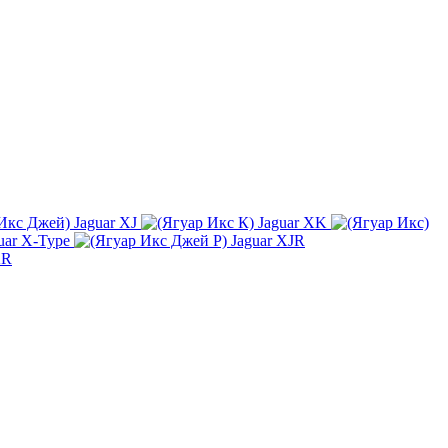
Jaguar XJ
Jaguar XK
uar X-Type
Jaguar XJR
KR