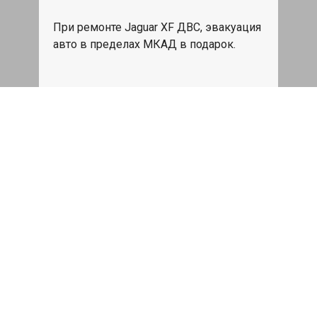
При ремонте Jaguar XF ДВС, эвакуация
авто в пределах МКАД в подарок.
Записаться
Сделаем дешевле
При калькуляции на руках из другого
сервиса - эти же работы и запчасти по
более низкой цене
Записаться