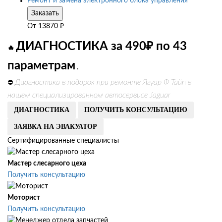
Ремонт и замена электронного блока управления
Заказать
От
13870
₽
ДИАГНОСТИКА за 490₽ по 43
🔥
параметрам
.
Диагностика в подарок при ремонте Ягуар Ф Тайп в
⛔
нашем специализированном автосервисе Jaguar
ДИАГНОСТИКА
ПОЛУЧИТЬ КОНСУЛЬТАЦИЮ
ЗАЯВКА НА ЭВАКУАТОР
Сертифицированные специалисты
Мастер слесарного цеха
Получить консультацию
Моторист
Получить консультацию