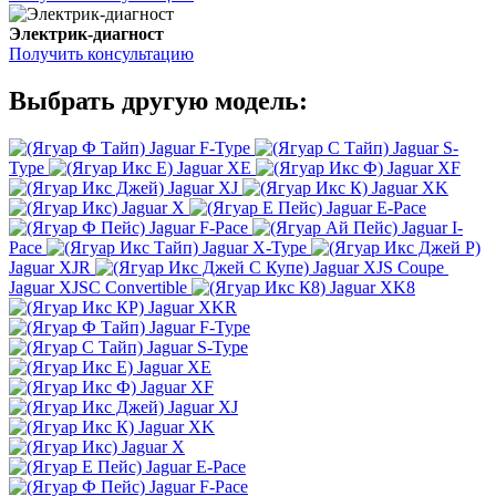
Электрик-диагност
Получить консультацию
Выбрать другую модель:
Jaguar F-Type
Jaguar S-
Type
Jaguar XE
Jaguar XF
Jaguar XJ
Jaguar XK
Jaguar X
Jaguar E-Pace
Jaguar F-Pace
Jaguar I-
Pace
Jaguar X-Type
Jaguar XJR
Jaguar XJS Coupe
Jaguar XJSC Convertible
Jaguar XK8
Jaguar XKR
Jaguar F-Type
Jaguar S-Type
Jaguar XE
Jaguar XF
Jaguar XJ
Jaguar XK
Jaguar X
Jaguar E-Pace
Jaguar F-Pace