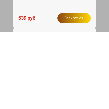
539 руб
Записаться
Бесплатный эвакуатор
При ремонте Skoda Fabia ДВС,
эвакуация авто в пределах МКАД в
подарок.
Записаться
Сделаем дешевле