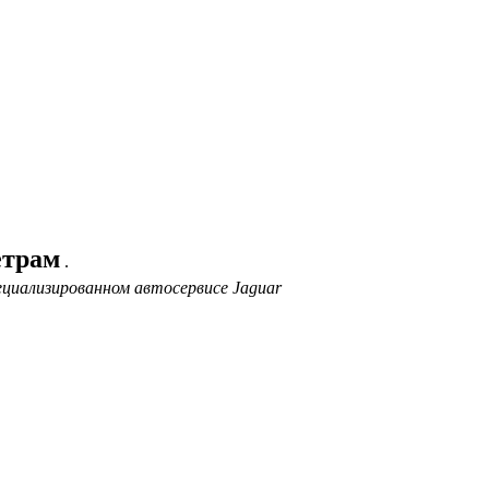
етрам
.
ециализированном автосервисе Jaguar