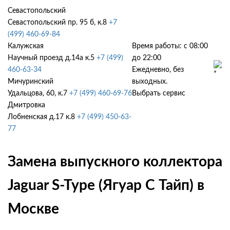
Севастопольский
Севастопольский пр. 95 б, к.8
+7
(499) 460-69-84
Калужская
Время работы: с 08:00
Научный проезд д.14а к.5
+7 (499)
до 22:00
460-63-34
Ежедневно, без
Мичуринский
выходных.
Удальцова, 60, к.7
+7 (499) 460-69-76
Выбрать сервис
Дмитровка
Лобненская д.17 к.8
+7 (499) 450-63-
77
Замена выпускного коллектора
Jaguar S-Type (Ягуар С Тайп) в
Москве