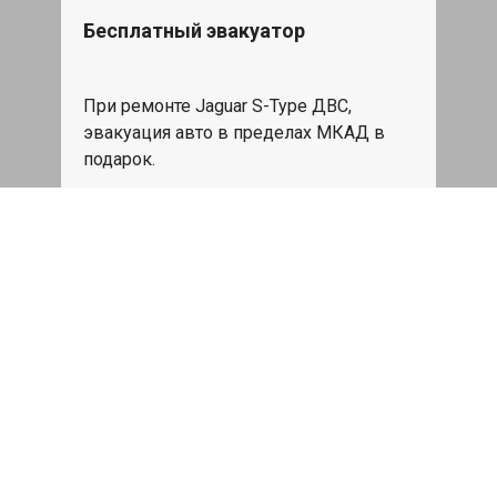
Бесплатный эвакуатор
При ремонте Jaguar S-Type ДВС,
эвакуация авто в пределах МКАД в
подарок.
Записаться
Сделаем дешевле
При калькуляции на руках из другого
сервиса - эти же работы и запчасти по
более низкой цене