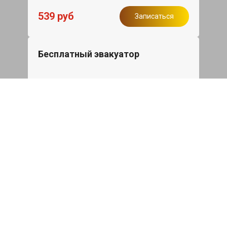
539 руб
Записаться
Бесплатный эвакуатор
При ремонте Jaguar F-Type ДВС,
эвакуация авто в пределах МКАД в
подарок.
Записаться
Сделаем дешевле