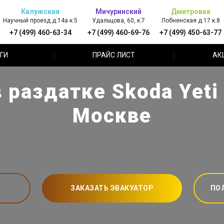
Калужская
Мичуринский
Дмитровка
Научный проезд д.14а к.5
Удальцова, 60, к.7
Лобненская д.17 к.8
+7 (499) 460-63-34
+7 (499) 460-69-76
+7 (499) 450-63-77
ГИ
ПРАЙС ЛИСТ
АК
 раздатке Skoda Yeti
Москве
ЗАКАЗАТЬ ЭВАКУАТОР
ПО