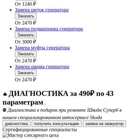
От
1240
₽
Замена щеток генератора
Заказать
От
2470
₽
Замена подшипника генератора
Заказать
От
3000
₽
Замена муфты генератора
Заказать
От
2470
₽
Замена шкива генератора
Заказать
От
2470
₽
ДИАГНОСТИКА за 490₽ по 43
🔥
параметрам
.
⛔
Диагностика в подарок при ремонте Шкода Суперб в
нашем специализированном автосервисе Skoda
диагностика
получить консультацию
заявка на эвакуатор
Сертифицированные специалисты