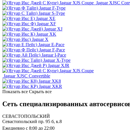
Jaguar XJS Coupe
Jaguar XJSC Conv
Jaguar F-Type
Jaguar S-Type
Jaguar XE
Jaguar XF
Jaguar XJ
Jaguar XK
Jaguar X
Jaguar E-Pace
Jaguar F-Pace
Jaguar I-Pace
Jaguar X-Type
Jaguar XJR
Jaguar XJS Coupe
Jaguar XJSC Convertible
Jaguar XK8
Jaguar XKR
Показать все
Скрыть все
Сеть специализированных автосервисов
СЕВАСТОПОЛЬСКИЙ
Севастопольский пр. 95 б, к.8
Ежедневно с 8:00 до 22:00