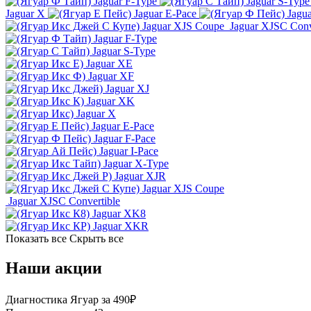
Jaguar F-Type
Jaguar S-Type
Jaguar X
Jaguar E-Pace
Jagu
Jaguar XJS Coupe
Jaguar XJSC Conv
Jaguar F-Type
Jaguar S-Type
Jaguar XE
Jaguar XF
Jaguar XJ
Jaguar XK
Jaguar X
Jaguar E-Pace
Jaguar F-Pace
Jaguar I-Pace
Jaguar X-Type
Jaguar XJR
Jaguar XJS Coupe
Jaguar XJSC Convertible
Jaguar XK8
Jaguar XKR
Показать все
Скрыть все
Наши акции
Диагностика Ягуар за 490₽