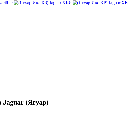
ertible
Jaguar XK8
Jaguar X
 Jaguar (Ягуар)