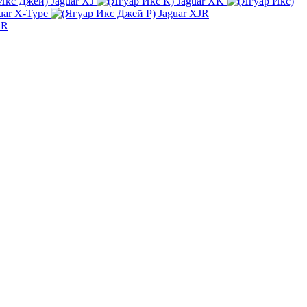
Jaguar XJ
Jaguar XK
uar X-Type
Jaguar XJR
KR