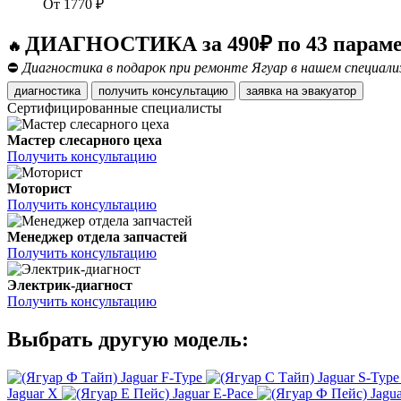
От
1770
₽
ДИАГНОСТИКА за 490₽ по 43 парам
🔥
⛔
Диагностика в подарок при ремонте Ягуар в нашем специали
диагностика
получить консультацию
заявка на эвакуатор
Сертифицированные специалисты
Мастер слесарного цеха
Получить консультацию
Моторист
Получить консультацию
Менеджер отдела запчастей
Получить консультацию
Электрик-диагност
Получить консультацию
Выбрать другую модель:
Jaguar F-Type
Jaguar S-Type
Jaguar X
Jaguar E-Pace
Jagu