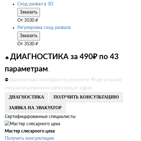
Сход-развал в 3D
Заказать
От
3530
₽
Регулировка сход-развала
Заказать
От
3530
₽
ДИАГНОСТИКА за 490₽ по 43
🔥
параметрам
.
Диагностика в подарок при ремонте Ягуар в нашем
⛔
специализированном автосервисе Jaguar
ДИАГНОСТИКА
ПОЛУЧИТЬ КОНСУЛЬТАЦИЮ
ЗАЯВКА НА ЭВАКУАТОР
Сертифицированные специалисты
Мастер слесарного цеха
Получить консультацию