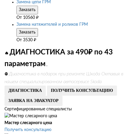
Замена цепи ГРМ
Заказать
От
10560
₽
Замена натяжителей и роликов ГРМ
Заказать
От
3530
₽
ДИАГНОСТИКА за 490₽ по 43
🔥
параметрам
.
Диагностика в подарок при ремонте Шкода Октавия в
⛔
нашем специализированном автосервисе Skoda
ДИАГНОСТИКА
ПОЛУЧИТЬ КОНСУЛЬТАЦИЮ
ЗАЯВКА НА ЭВАКУАТОР
Сертифицированные специалисты
Мастер слесарного цеха
Получить консультацию