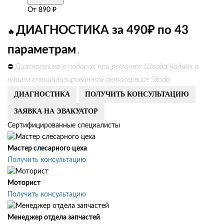
От
890
₽
ДИАГНОСТИКА за 490₽ по 43
🔥
параметрам
.
Диагностика в подарок при ремонте Шкода Кодиак в
⛔
нашем специализированном автосервисе Skoda
ДИАГНОСТИКА
ПОЛУЧИТЬ КОНСУЛЬТАЦИЮ
ЗАЯВКА НА ЭВАКУАТОР
Сертифицированные специалисты
Мастер слесарного цеха
Получить консультацию
Моторист
Получить консультацию
Менеджер отдела запчастей