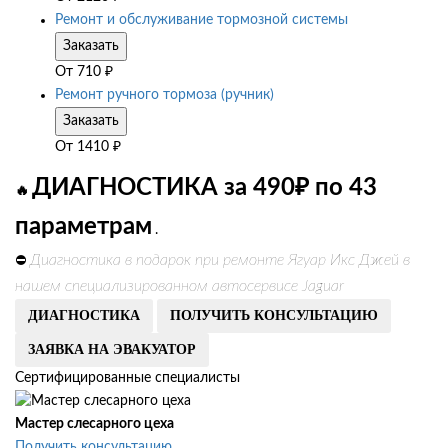
Ремонт и обслуживание тормозной системы
Заказать
От
710
₽
Ремонт ручного тормоза (ручник)
Заказать
От
1410
₽
ДИАГНОСТИКА за 490₽ по 43
🔥
параметрам
.
Диагностика в подарок при ремонте Ягуар Икс Джей в
⛔
нашем специализированном автосервисе Jaguar
ДИАГНОСТИКА
ПОЛУЧИТЬ КОНСУЛЬТАЦИЮ
ЗАЯВКА НА ЭВАКУАТОР
Сертифицированные специалисты
Мастер слесарного цеха
Получить консультацию