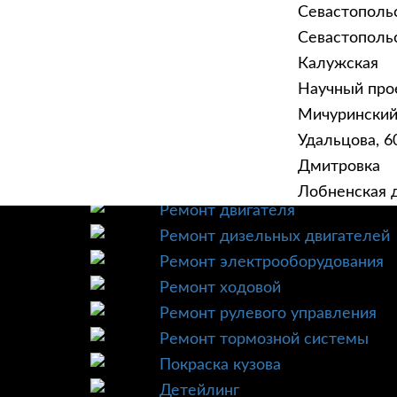
Севастополь
Севастопольск
Калужская
Научный прое
ГЛАВНАЯ
УСЛУ
Мичурински
Техническое обслуживание
Удальцова, 60
Диагностика
Дмитровка
Ремонт трансмиссии
Лобненская д
Ремонт двигателя
Ремонт дизельных двигателей
Ремонт электрооборудования
Ремонт ходовой
Ремонт рулевого управления
Ремонт тормозной системы
Покраска кузова
Детейлинг