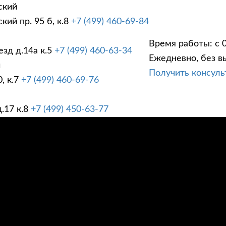
ский
ий пр. 95 б, к.8
+7 (499) 460-69-84
Время работы: с 0
зд д.14а к.5
+7 (499) 460-63-34
Ежедневно, без в
ГИ
ПРАЙС ЛИСТ
АК
й
Получить консул
, к.7
+7 (499) 460-69-76
.17 к.8
+7 (499) 450-63-77