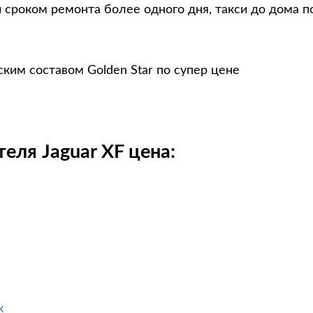
и сроком ремонта более одного дня, такси до дома п
ким составом Golden Star по супер цене
еля Jaguar XF цена:
к