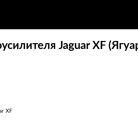
усилителя Jaguar XF (Ягуа
ar XF