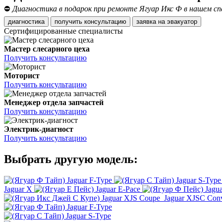
⛔
Диагностика в подарок при ремонте Ягуар Икс Ф в нашем сп
диагностика
получить консультацию
заявка на эвакуатор
Сертифицированные специалисты
Мастер слесарного цеха
Получить консультацию
Моторист
Получить консультацию
Менеджер отдела запчастей
Получить консультацию
Электрик-диагност
Получить консультацию
Выбрать другую модель:
Jaguar F-Type
Jaguar S-Type
Jaguar X
Jaguar E-Pace
Jagu
Jaguar XJS Coupe
Jaguar XJSC Conv
Jaguar F-Type
Jaguar S-Type