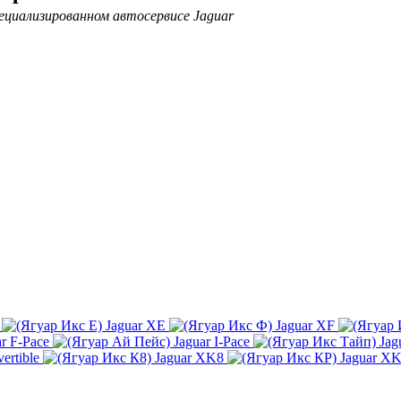
ециализированном автосервисе Jaguar
Jaguar XE
Jaguar XF
ar F-Pace
Jaguar I-Pace
Jag
ertible
Jaguar XK8
Jaguar X