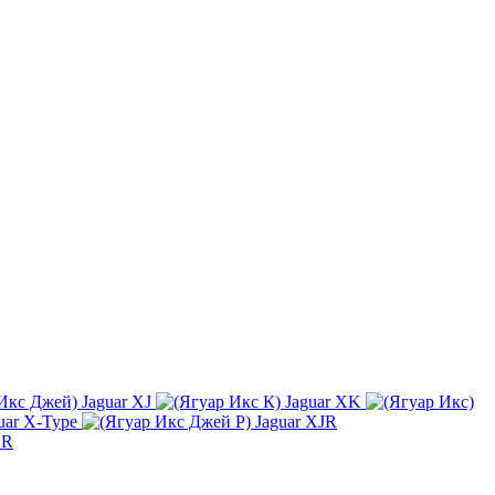
Jaguar XJ
Jaguar XK
uar X-Type
Jaguar XJR
KR