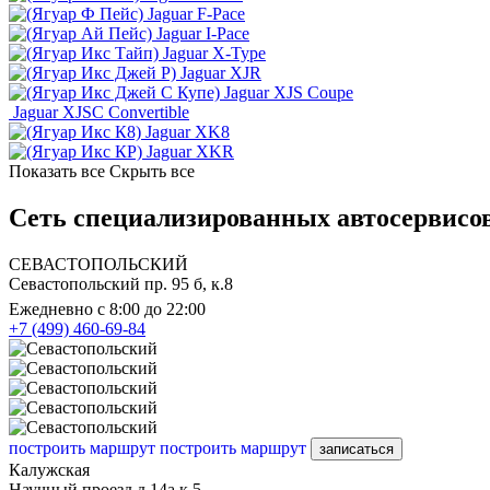
Jaguar F-Pace
Jaguar I-Pace
Jaguar X-Type
Jaguar XJR
Jaguar XJS Coupe
Jaguar XJSC Convertible
Jaguar XK8
Jaguar XKR
Показать все
Скрыть все
Сеть специализированных автосервисов
СЕВАСТОПОЛЬСКИЙ
Севастопольский пр. 95 б, к.8
Ежедневно с 8:00 до 22:00
+7 (499) 460-69-84
построить маршрут
построить маршрут
записаться
Калужская
Научный проезд д.14а к.5