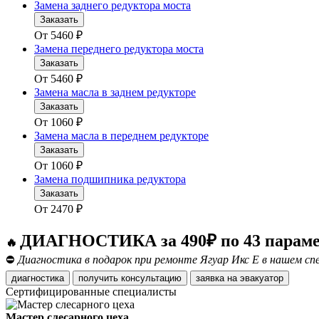
Замена заднего редуктора моста
Заказать
От
5460
₽
Замена переднего редуктора моста
Заказать
От
5460
₽
Замена масла в заднем редукторе
Заказать
От
1060
₽
Замена масла в переднем редукторе
Заказать
От
1060
₽
Замена подшипника редуктора
Заказать
От
2470
₽
ДИАГНОСТИКА за 490₽ по 43 парам
🔥
⛔
Диагностика в подарок при ремонте Ягуар Икс Е в нашем сп
диагностика
получить консультацию
заявка на эвакуатор
Сертифицированные специалисты
Мастер слесарного цеха