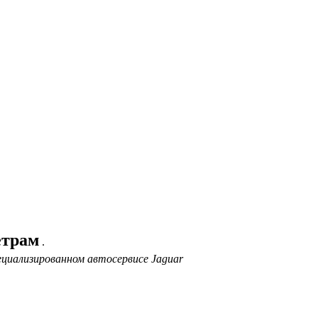
етрам
.
ециализированном автосервисе Jaguar