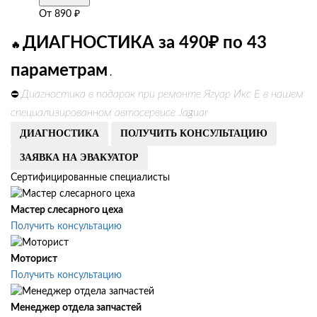
От
890
₽
ДИАГНОСТИКА за 490₽ по 43
🔥
параметрам
.
Диагностика в подарок при ремонте Ягуар Икс Е в нашем
⛔
специализированном автосервисе Jaguar
ДИАГНОСТИКА
ПОЛУЧИТЬ КОНСУЛЬТАЦИЮ
ЗАЯВКА НА ЭВАКУАТОР
Сертифицированные специалисты
Мастер слесарного цеха
Получить консультацию
Моторист
Получить консультацию
Менеджер отдела запчастей