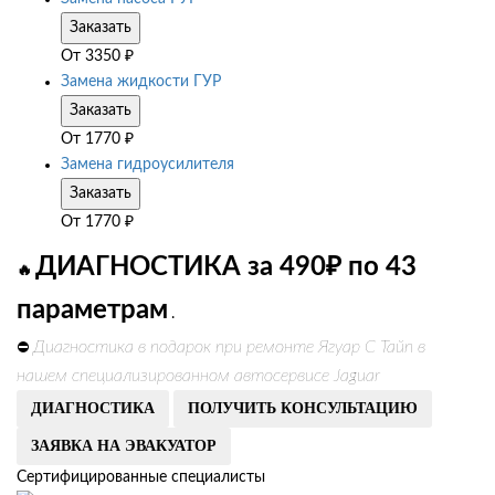
Заказать
От
3350
₽
Замена жидкости ГУР
Заказать
От
1770
₽
Замена гидроусилителя
Заказать
От
1770
₽
ДИАГНОСТИКА за 490₽ по 43
🔥
параметрам
.
Диагностика в подарок при ремонте Ягуар С Тайп в
⛔
нашем специализированном автосервисе Jaguar
ДИАГНОСТИКА
ПОЛУЧИТЬ КОНСУЛЬТАЦИЮ
ЗАЯВКА НА ЭВАКУАТОР
Сертифицированные специалисты