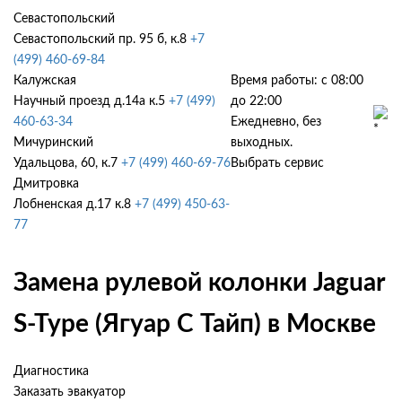
Севастопольский
Севастопольский пр. 95 б, к.8
+7
(499) 460-69-84
Калужская
Время работы: с 08:00
Научный проезд д.14а к.5
+7 (499)
до 22:00
460-63-34
Ежедневно, без
Мичуринский
выходных.
Удальцова, 60, к.7
+7 (499) 460-69-76
Выбрать сервис
Дмитровка
Лобненская д.17 к.8
+7 (499) 450-63-
77
Замена рулевой колонки Jaguar
S-Type (Ягуар С Тайп) в Москве
Диагностика
Заказать эвакуатор