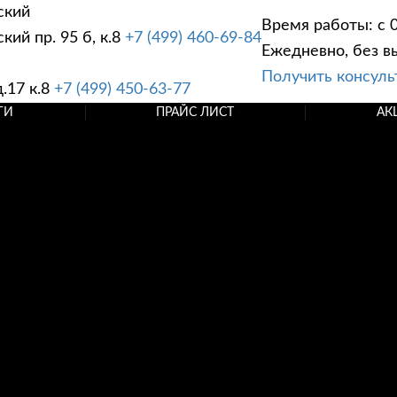
ский
Время работы: с 0
ий пр. 95 б, к.8
+7 (499) 460-69-84
Ежедневно, без в
Получить консул
.17 к.8
+7 (499) 450-63-77
ГИ
ПРАЙС ЛИСТ
АК