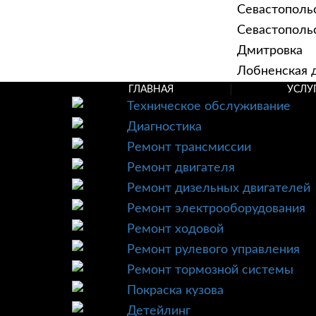
Севастополь
Севастопольск
Дмитровка
Лобненская д
ГЛАВНАЯ
УСЛУ
Техническое обслуживание
Диагностика
Ремонт трансмиссии
Ремонт двигателя
Ремонт дизельных двигателей
Ремонт электрооборудования
Ремонт ходовой
Ремонт рулевого управления
Ремонт тормозной системы
Покраска кузова
Детейлинг